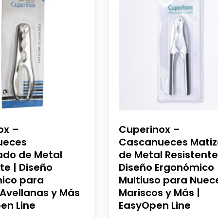
ox –
Cuperinox –
ueces
Cascanueces Mati
do de Metal
de Metal Resistente
te | Diseño
Diseño Ergonómico
ico para
Multiuso para Nuec
 Avellanas y Más
Mariscos y Más |
en Line
EasyOpen Line