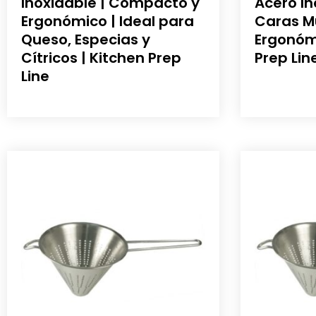
Inoxidable | Compacto y
Acero In
Ergonómico | Ideal para
Caras M
Queso, Especias y
Ergonómi
Cítricos | Kitchen Prep
Prep Lin
Line