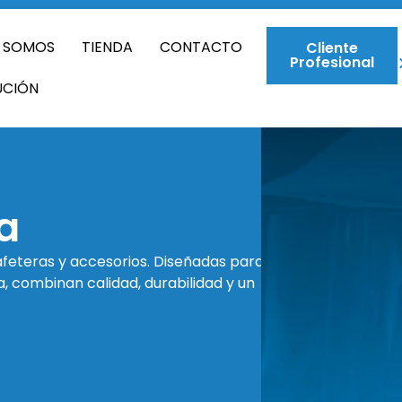
S SOMOS
TIENDA
CONTACTO
Cliente
Profesional
UCIÓN
a
afeteras y accesorios. Diseñadas para
, combinan calidad, durabilidad y un