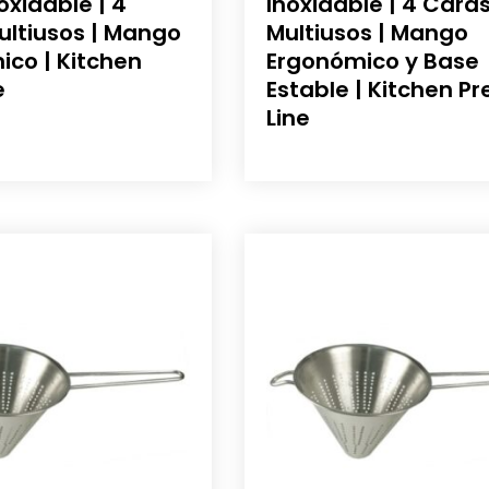
oxidable | 4
Inoxidable | 4 Cara
ultiusos | Mango
Multiusos | Mango
co | Kitchen
Ergonómico y Base
e
Estable | Kitchen Pr
Line