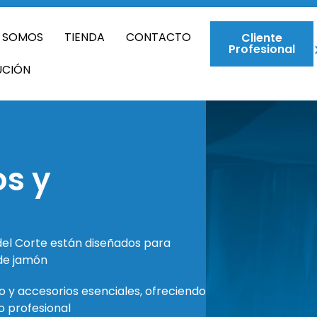
S SOMOS
TIENDA
CONTACTO
Cliente
Profesional
UCIÓN
s y
el Corte están diseñados para
 de jamón
 y accesorios esenciales, ofreciendo
 profesional