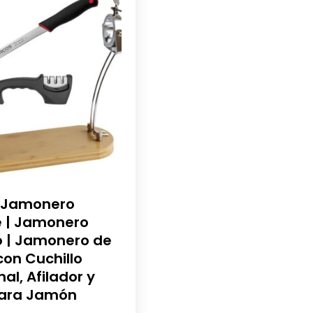
 Jamonero
e | Jamonero
o | Jamonero de
on Cuchillo
nal, Afilador y
ara Jamón