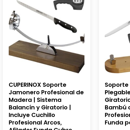
CUPERINOX Soporte
Soporte
Jamonero Profesional de
Plegabl
Madera | Sistema
Giratori
Balancín y Giratorio |
Bambú c
Incluye Cuchillo
Profesio
Profesional Arcos,
Funda p
Afilador Funda Cubre