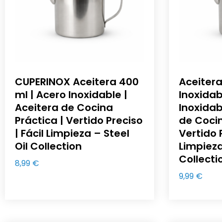
CUPERINOX Aceitera 400
Aceiter
ml | Acero Inoxidable |
Inoxidab
Aceitera de Cocina
Inoxidab
Práctica | Vertido Preciso
de Cocin
| Fácil Limpieza – Steel
Vertido P
Oil Collection
Limpieza
Collecti
8,99
€
9,99
€