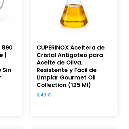
 890
CUPERINOX Aceitera de
e |
Cristal Antigoteo para
Aceite de Oliva,
o Sin
Resistente y Fácil de
y
Limpiar Gourmet Oil
l
Collection (125 Ml)
11,49
€