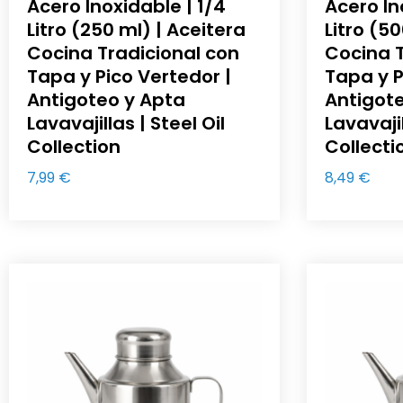
Acero Inoxidable | 1/4
Acero In
Litro (250 ml) | Aceitera
Litro (5
Cocina Tradicional con
Cocina T
Tapa y Pico Vertedor |
Tapa y P
Antigoteo y Apta
Antigot
Lavavajillas | Steel Oil
Lavavajil
Collection
Collecti
7,99
€
8,49
€