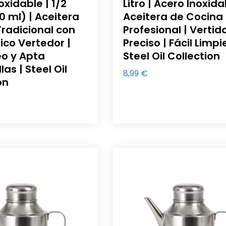
oxidable | 1/2
Litro | Acero Inoxida
00 ml) | Aceitera
Aceitera de Cocina
radicional con
Profesional | Vertid
ico Vertedor |
Preciso | Fácil Limp
eo y Apta
Steel Oil Collection
las | Steel Oil
8,99
€
on