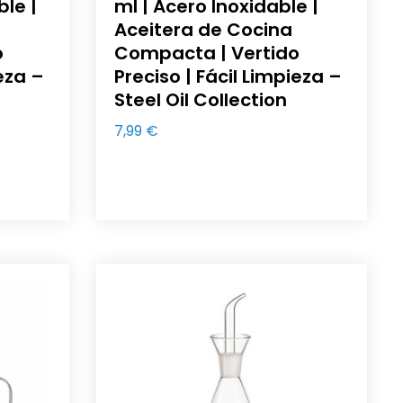
ble |
ml | Acero Inoxidable |
Aceitera de Cocina
o
Compacta | Vertido
ieza –
Preciso | Fácil Limpieza –
Steel Oil Collection
7,99
€