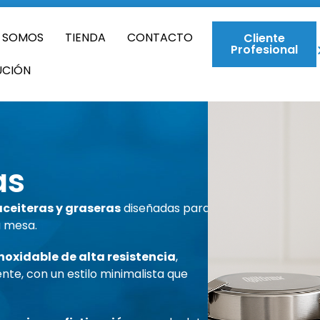
S SOMOS
TIENDA
CONTACTO
Cliente
Profesional
UCIÓN
as
aceiteras y graseras
diseñadas para
a mesa.
noxidable de alta resistencia
,
nte, con un estilo minimalista que