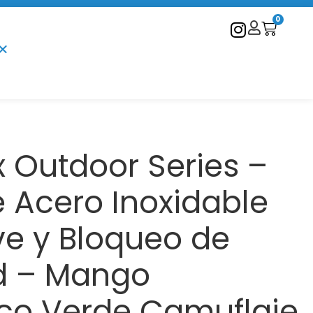
0
 Outdoor Series –
 Acero Inoxidable
ve y Bloqueo de
d – Mango
co Verde Camuflaje