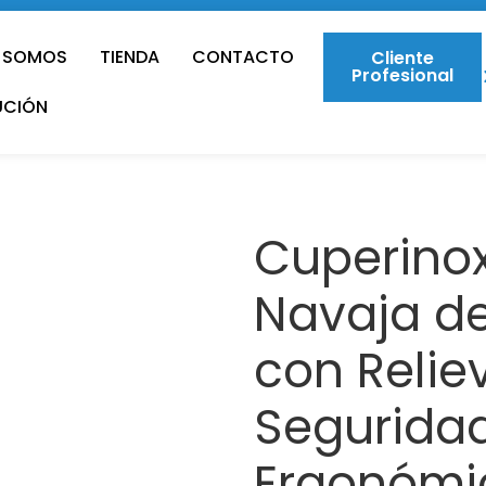
S SOMOS
TIENDA
CONTACTO
Cliente
Profesional
UCIÓN
Cuperinox
Navaja de
con Relie
Segurida
Ergonómi