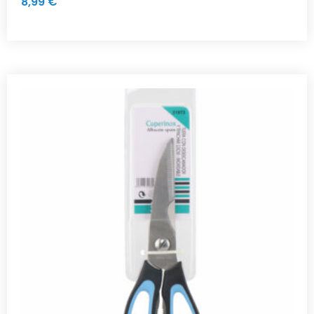
8,99
€