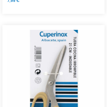
7,99
€