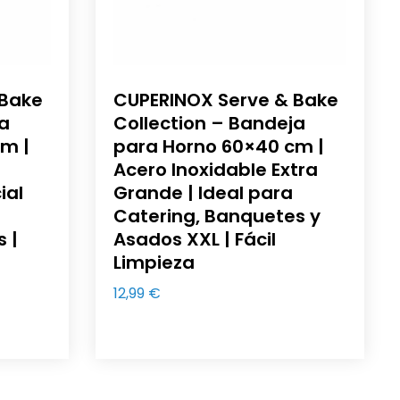
 Bake
CUPERINOX Serve & Bake
ja
Collection – Bandeja
m |
para Horno 60×40 cm |
Acero Inoxidable Extra
ial
Grande | Ideal para
Catering, Banquetes y
 |
Asados XXL | Fácil
Limpieza
12,99
€