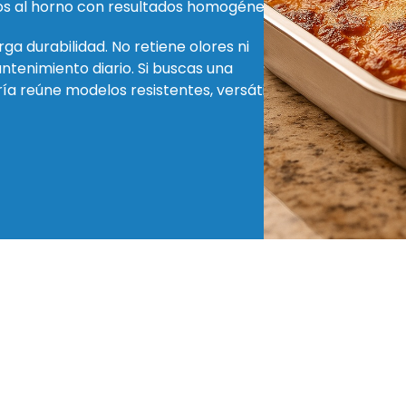
os al horno con resultados homogéneos.
arga durabilidad. No retiene olores ni
mantenimiento diario. Si buscas una
ía reúne modelos resistentes, versátiles