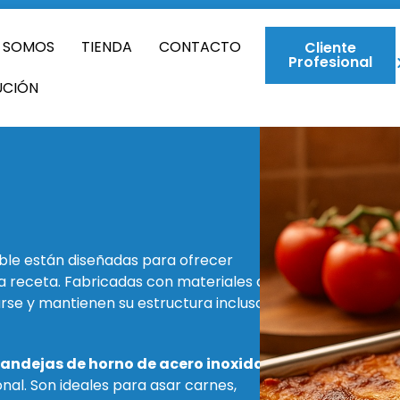
S SOMOS
TIENDA
CONTACTO
Cliente
Profesional
UCIÓN
ble están diseñadas para ofrecer
da receta. Fabricadas con materiales de
rse y mantienen su estructura incluso en
andejas de horno de acero inoxidable
al. Son ideales para asar carnes,