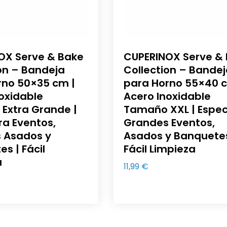
OX Serve & Bake
CUPERINOX Serve &
on – Bandeja
Collection – Bande
rno 50×35 cm |
para Horno 55×40 c
oxidable
Acero Inoxidable
Extra Grande |
Tamaño XXL | Espec
ra Eventos,
Grandes Eventos,
 Asados y
Asados y Banquetes
s | Fácil
Fácil Limpieza
a
11,99
€