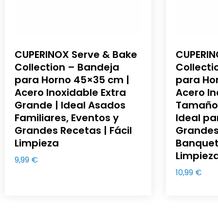
CUPERINOX Serve & Bake
CUPERIN
Collection – Bandeja
Collecti
para Horno 45×35 cm |
para Ho
Acero Inoxidable Extra
Acero In
Grande | Ideal Asados
Tamaño 
Familiares, Eventos y
Ideal pa
Grandes Recetas | Fácil
Grandes
Limpieza
Banquete
Limpiez
9,99
€
10,99
€