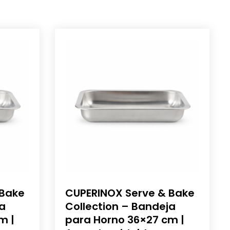
 Bake
CUPERINOX Serve & Bake
ja
Collection – Bandeja
m |
para Horno 36×27 cm |