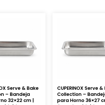
OX Serve & Bake
CUPERINOX Serve &
on – Bandeja
Collection – Bande
rno 32×22 cm |
para Horno 36×27 c