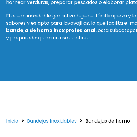
hornear verduras, preparar pescados o elaborar plat
El acero inoxidable garantiza higiene, fácil limpieza y l
sabores y es apto para lavavajillas, lo que facilita el 
bandeja de horno inox profesional
, esta subcategor
y preparados para un uso continuo.
Inicio
Bandejas Inoxidables
Bandejas de horno